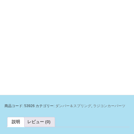
OP926 DF-03 アルミダンパーセット
元
現
5,200
6,820
¥
¥
の
在
価
の
在庫1個
格
価
は
格
¥6,820
は
OP926
で
¥5,200
お買い物カゴに追加
DF-
し
で
03
た。
す。
ア
ル
商品コード:
53926
カテゴリー:
ダンパー＆スプリング
,
ラジコンカーパーツ
ミ
ダ
ン
説明
レビュー (0)
パ
ー