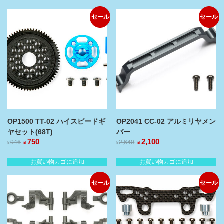
セール
セール
OP1500 TT-02 ハイスピードギ
OP2041 CC-02 アルミリヤメン
ヤセット(68T)
バー
元
750
現
元
2,100
現
946
2,640
¥
¥
¥
¥
の
在
の
在
価
の
価
の
お買い物カゴに追加
お買い物カゴに追加
格
価
格
価
は
格
は
格
セール
セール
¥946
¥2,640
は
は
で
で
¥750
¥2,100
し
で
し
で
た。
す。
た。
す。