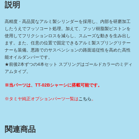
セ
説明
ッ
ト
個
高精度・高品質なアルミ製シリンダーを採用し、内部を研磨加工
したうえでフッソコート処理。加えて、フッソ樹脂製ピストンを
使用してフリクションロスを減らし、スムーズな動きを生み出し
ます。また、任意の位置で固定できるアルミ製スプリングリテー
ナーも装備。悪路でのサスペンションの路面追従性を高めた高性
能オイルダンパーです。
★前後2本ずつの4本セット スプリングはゴールドカラーのミディ
アムタイプ。
※当パーツは、TT-02Bシャーシに搭載可能です。
※タミヤ純正オプションパーツ一覧は
こちら
。
関連商品