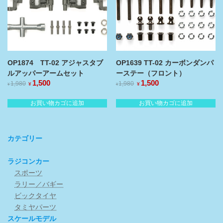
OP1874 TT-02 アジャスタブ
OP1639 TT-02 カーボンダンパ
ルアッパーアームセット
ーステー（フロント）
元
1,500
現
元
1,500
現
1,980
1,980
¥
¥
¥
¥
の
在
の
在
価
の
価
の
お買い物カゴに追加
お買い物カゴに追加
格
価
格
価
は
格
は
格
¥1,980
¥1,980
は
は
で
で
¥1,500
¥1,500
カテゴリー
し
で
し
で
た。
す。
た。
す。
ラジコンカー
スポーツ
ラリー／バギー
ビックタイヤ
タミヤパーツ
スケールモデル