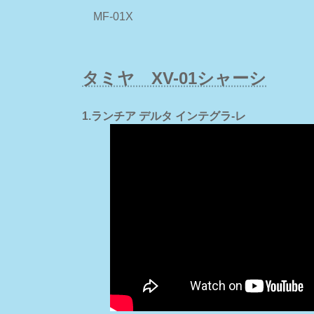
MF-01X
タミヤ XV-01シャーシ
1.ランチア デルタ インテグラ-レ