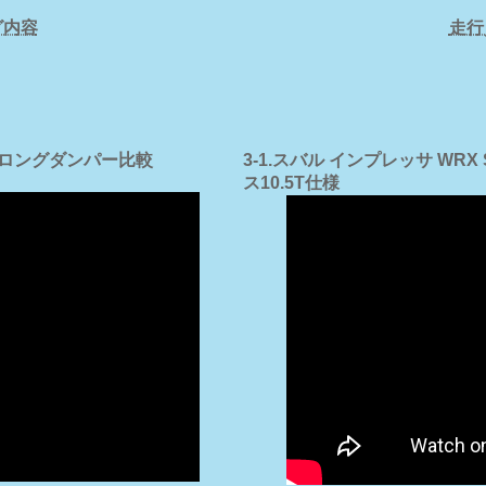
グ内容
走行
準／ロングダンパー比較
3-1.スバル インプレッサ W
ス10.5T仕様