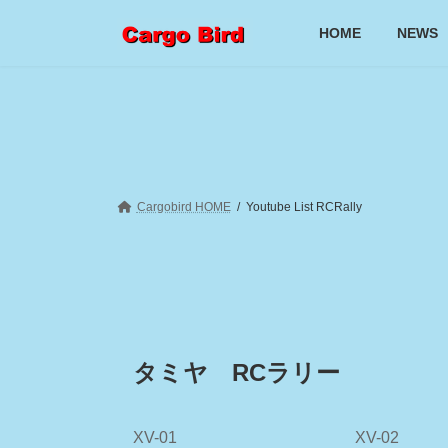
コ
ナ
ン
ビ
HOME
NEWS
テ
ゲ
ン
ー
ツ
シ
へ
ョ
ス
ン
キ
に
ッ
移
プ
動
Cargobird HOME
Youtube List RCRally
タミヤ RCラリー
XV-01
XV-02