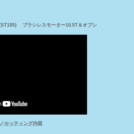
C (ST185) ブラシレスモーター10.5T＆オプシ
／セッティング内容