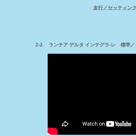
走行／セッティン
2-2. ランチア デルタ インテグラ-レ 標