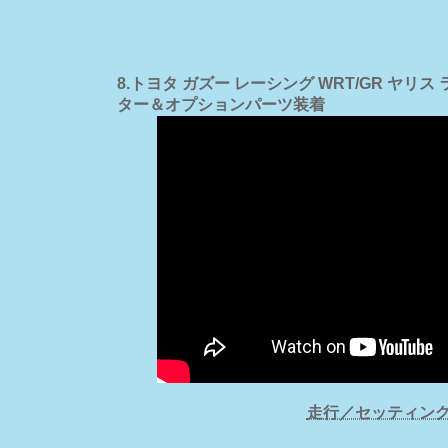
8.トヨタ ガズー レーシング WRT/GR ヤリ
ター＆オプションパーツ装着
走行／セッティン