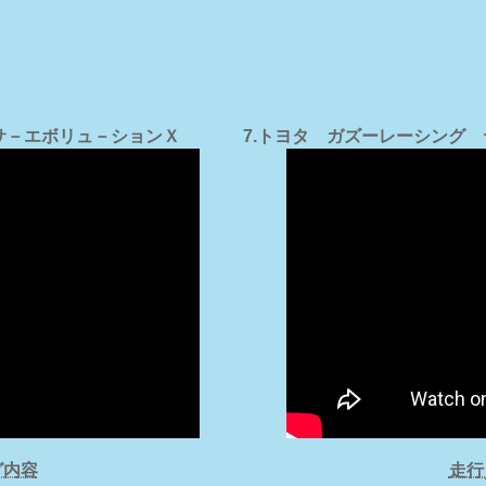
ンサ－エボリュ－ションＸ
7.トヨタ ガズーレーシング 
グ内容
走行