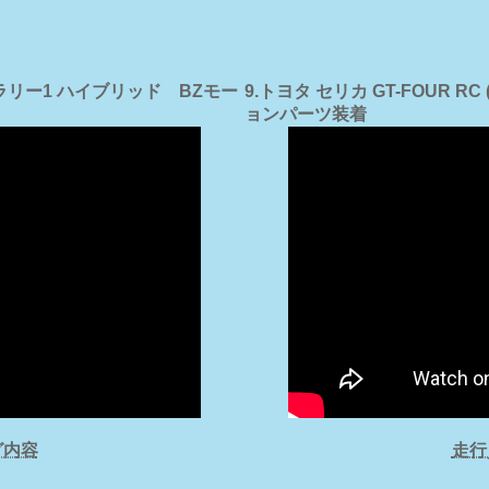
ス ラリー1 ハイブリッド BZモー
9.トヨタ セリカ GT-FOUR R
ョンパーツ装着
グ内容
走行