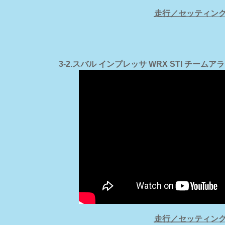
走行／セッティン
3-2.スバル インプレッサ WRX STI チー
走行／セッティン