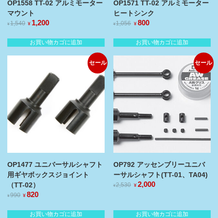
OP1558 TT-02 アルミモーター
OP1571 TT-02 アルミモーター
マウント
ヒートシンク
元
1,200
現
元
800
現
1,540
1,056
¥
¥
¥
¥
の
在
の
在
価
の
価
の
お買い物カゴに追加
お買い物カゴに追加
格
価
格
価
は
格
は
格
セール
セール
¥1,540
¥1,056
は
は
で
で
¥1,200
¥800
し
で
し
で
た。
す。
た。
す。
OP1477 ユニバーサルシャフト
OP792 アッセンブリーユニバ
用ギヤボックスジョイント
ーサルシャフト(TT-01、TA04)
元
2,000
現
（TT-02）
2,530
¥
¥
の
在
元
820
現
990
¥
¥
価
の
の
在
格
価
価
の
お買い物カゴに追加
お買い物カゴに追加
は
格