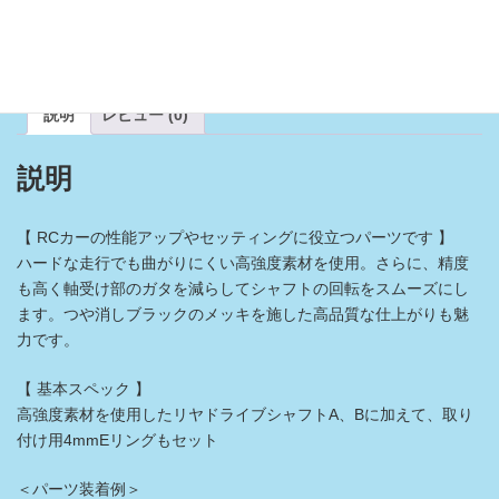
02
た。
す。
強
化
商品コード:
54978
カテゴリー:
CC-02シャーシ
,
ラジコンカーパーツ
リ
ヤ
ド
説明
レビュー (0)
ラ
イ
ブ
説明
シ
ャ
フ
【 RCカーの性能アップやセッティングに役立つパーツです 】
ト
個
ハードな走行でも曲がりにくい高強度素材を使用。さらに、精度
も高く軸受け部のガタを減らしてシャフトの回転をスムーズにし
ます。つや消しブラックのメッキを施した高品質な仕上がりも魅
力です。
【 基本スペック 】
高強度素材を使用したリヤドライブシャフトA、Bに加えて、取り
付け用4mmEリングもセット
＜パーツ装着例＞