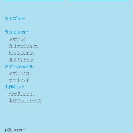
格
価
¥2,530
は
は
格
で
¥2,000
¥990
は
し
で
で
¥820
カテゴリー
た。
す。
し
で
た。
す。
ラジコンカー
スポーツ
ラリー／バギー
ビックタイヤ
タミヤパーツ
スケールモデル
スポーツカー
オートバイ
工作キット
ベースキット
工作キットパーツ
お買い物カゴ