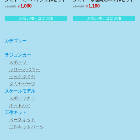
元
1,000
現
元
1,100
現
1,320
1,430
¥
¥
¥
¥
の
在
の
在
価
の
価
の
お買い物カゴに追加
お買い物カゴに追加
格
価
格
価
は
格
は
格
¥1,320
¥1,430
は
は
で
で
¥1,000
¥1,100
カテゴリー
し
で
し
で
た。
す。
た。
す。
ラジコンカー
スポーツ
ラリー／バギー
ビックタイヤ
タミヤパーツ
スケールモデル
スポーツカー
オートバイ
工作キット
ベースキット
工作キットパーツ