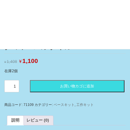
タミヤ メカ タイガー
元
現
1,100
1,408
¥
¥
の
在
価
の
在庫2個
格
価
は
格
¥1,408
は
タ
で
¥1,100
お買い物カゴに追加
ミ
し
で
た。
す。
ヤ
メ
カ
商品コード:
71109
カテゴリー:
ベースキット
,
工作キット
タ
イ
ガ
説明
レビュー (0)
ー
個