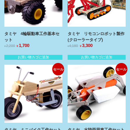
タミヤ 4輪駆動車工作基本セ
タミヤ リモコンロボット製作
ット
(クローラータイプ)
元
1,700
現
元
3,300
現
2,200
4,180
¥
¥
¥
¥
の
在
の
在
価
の
価
の
お買い物カゴに追加
お買い物カゴに追加
格
価
格
価
は
格
は
格
セール
セール
¥2,200
¥4,180
は
は
で
で
¥1,700
¥3,300
し
で
し
で
た。
す。
た。
す。
タミヤ ミニバイク工作セット
タミヤ 水陸両用車工作セット