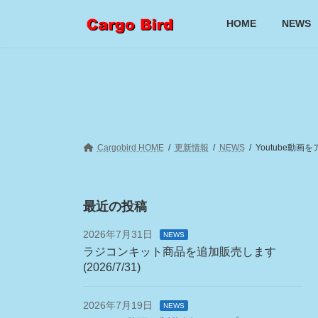
コ
ナ
ン
ビ
HOME
NEWS
テ
ゲ
ン
ー
ツ
シ
へ
ョ
ス
ン
キ
に
ッ
移
プ
動
Cargobird HOME
更新情報
NEWS
Youtube動画
最近の投稿
2026年7月31日
NEWS
ラジコンキット商品を追加販売します
(2026/7/31)
2026年7月19日
NEWS