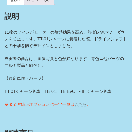
タ
ー
ヒ
説明
ー
ト
シ
11枚のフィンがモーターの放熱効果を高め、熱ダレやパワーダウ
ン
ク
ンを防止します。TT-01シャーシに装着した際、ドライブシャフト
個
との干渉を防ぐデザインとしました。
※実際の商品は、画像写真と色が異なります（青色→他パーツの
アルミ製品と同色）。
【適応車種・パーツ】
TT-01シャーシ各車、TB-01、TB-EVO.I～III シャーシ各車
※タミヤ純正オプションパーツ一覧は
こちら
。