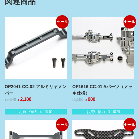
関連商品
セール
セール
OP2041 CC-02 アルミリヤメン
OP1616 CC-01 Aパーツ（メッ
バー
キ仕様）
元
2,100
現
元
900
現
2,640
1,100
¥
¥
¥
¥
の
在
の
在
価
の
価
の
お買い物カゴに追加
お買い物カゴに追加
格
価
格
価
は
格
は
格
セール
セール
¥2,640
¥1,100
は
は
で
で
¥2,100
¥900
し
で
し
で