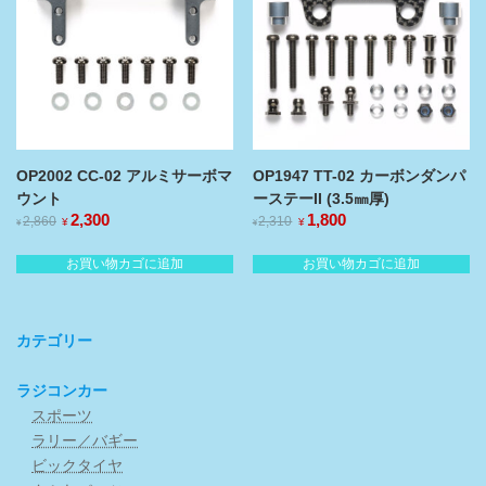
た。
す。
た。
す。
OP2002 CC-02 アルミサーボマ
OP1947 TT-02 カーボンダンパ
ウント
ーステーII (3.5㎜厚)
元
2,300
現
元
1,800
現
2,860
2,310
¥
¥
¥
¥
の
在
の
在
価
の
価
の
お買い物カゴに追加
お買い物カゴに追加
格
価
格
価
は
格
は
格
¥2,860
¥2,310
は
は
で
で
¥2,300
¥1,800
カテゴリー
し
で
し
で
た。
す。
た。
す。
ラジコンカー
スポーツ
ラリー／バギー
ビックタイヤ