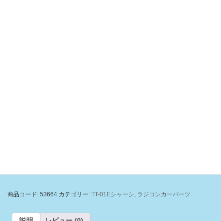
OP664 TT-01 アルミモーターヒート
シンク
元
現
700
825
¥
¥
の
在
価
の
在庫2個
格
価
は
格
¥825
は
OP664
で
¥700
お買い物カゴに追加
TT-
し
で
01
た。
す。
ア
ル
商品コード:
53664
カテゴリー:
TT-01Eシャーシ
,
ラジコンカーパーツ
ミ
モ
ー
説明
レビュー (0)