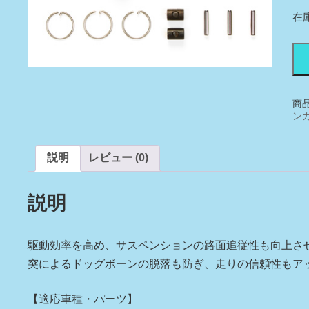
在
OP
XV
01
AS
ユ
商
ニ
ン
バ
ー
サ
説明
レビュー (0)
ル
シ
説明
ャ
フ
ト
2
駆動効率を高め、サスペンションの路面追従性も向上さ
本
突によるドッグボーンの脱落も防ぎ、走りの信頼性もア
（
ア
【適応車種・パーツ】
個