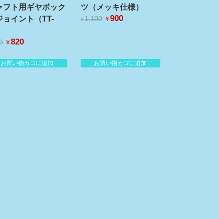
ャフト用ギヤボック
ツ（メッキ仕様）
元
900
現
ジョイント（TT-
1,100
¥
¥
の
在
）
価
の
元
820
現
0
¥
格
価
の
在
は
格
価
の
¥1,100
は
お買い物カゴに追加
お買い物カゴに追加
格
価
で
¥900
は
格
し
で
¥990
は
た。
す。
で
¥820
し
で
た。
す。