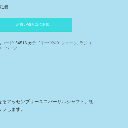
価
の
庫1個
格
価
は
格
¥2,640
は
1516
で
¥2,100
お買い物カゴに追加
-
し
で
た。
す。
S
品コード:
54516
カテゴリー:
XV-01シャーシ
,
ラジコ
カーパーツ
せるアッセンブリーユニバーサルシャフト。衝
ップします。
リ
）