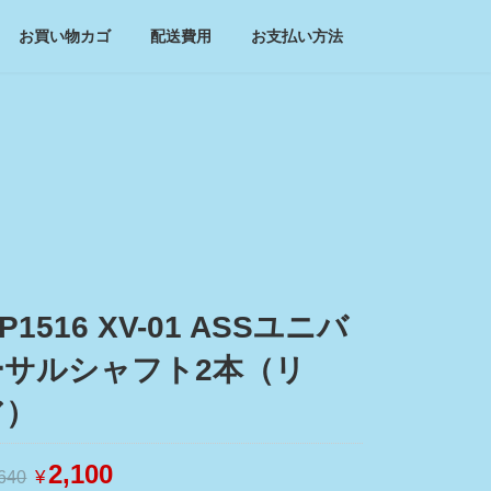
お買い物カゴ
配送費用
お支払い方法
P1516 XV-01 ASSユニバ
ーサルシャフト2本（リ
ア）
元
2,100
現
¥
,640
の
在