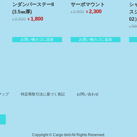
ンダンパーステーII
サーボマウント
シ
元
2,300
現
(3.5㎜厚)
ス
2,860
¥
¥
の
在
元
1,800
現
02
2,310
¥
¥
価
の
の
在
99
格
価
¥
価
の
は
格
格
価
¥2,860
は
お買い物カゴに追加
お買い物カゴに追加
は
格
で
¥2,300
¥2,310
は
し
で
で
¥1,800
た。
す。
し
で
た。
す。
マップ
特定商取引法に基づく表記
お問い合わせ
Copyright © Cargo bird All Rights Reserved.