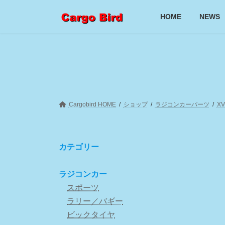
コ
ナ
ン
ビ
HOME
NEWS
テ
ゲ
ン
ー
ツ
シ
へ
ョ
ス
ン
キ
に
ッ
移
プ
動
Cargobird HOME
ショップ
ラジコンカーパーツ
X
カテゴリー
ラジコンカー
スポーツ
ラリー／バギー
ビックタイヤ