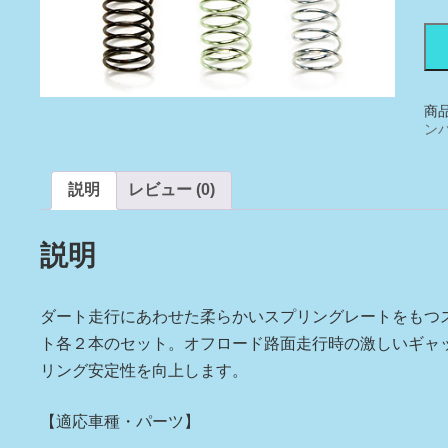
OP
XV
01
ダ
ー
商
ト
ン
ス
プ
説明
レビュー (0)
リ
ン
グ
説明
セ
ッ
ト
(H/
ダート走行にあわせた柔らかいスプリングレートをもつ
個
ト各２本のセット。オフロード路面走行時の激しいギャ
リング安定性を向上します。
【適応車種・パーツ】