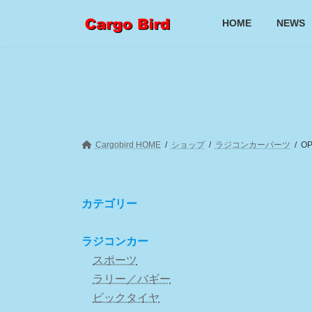
コ
ナ
ン
ビ
HOME
NEWS
テ
ゲ
ン
ー
ツ
シ
へ
ョ
ス
ン
キ
に
ッ
移
プ
動
Cargobird HOME
ショップ
ラジコンカーパーツ
O
カテゴリー
ラジコンカー
スポーツ
ラリー／バギー
ビックタイヤ