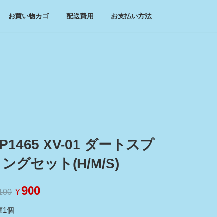
お買い物カゴ
配送費用
お支払い方法
P1465 XV-01 ダートスプ
ングセット(H/M/S)
元
900
現
¥
,100
の
在
価
の
庫1個
格
価