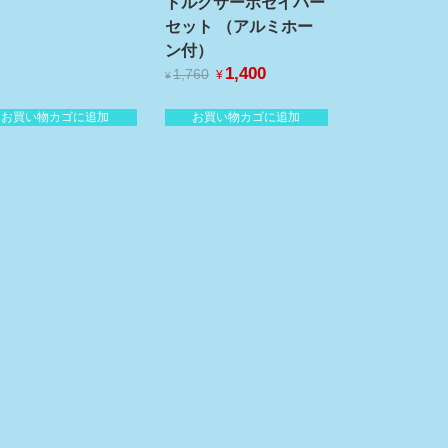
の
在
トルクサーボセイバー
価
の
セット （アルミホー
格
価
ン付）
は
格
元
1,400
現
¥1,430
は
1,760
¥
¥
で
の
在
¥1,100
し
で
価
の
お買い物カゴに追加
お買い物カゴに追加
た。
す。
格
価
は
格
¥1,760
は
で
¥1,400
し
で
た。
す。