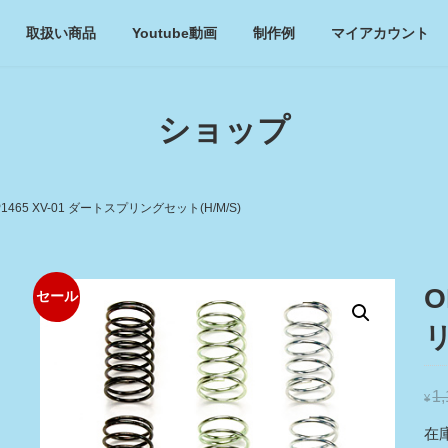
取扱い商品
Youtube動画
制作例
マイアカウント
ショップ
P1465 XV-01 ダートスプリングセット(H/M/S)
O
セール
リ
1
¥
在