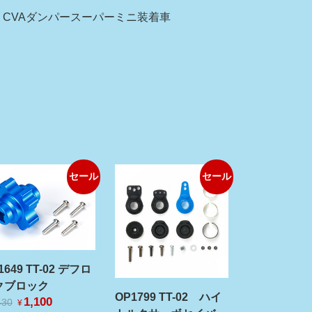
、CVAダンパースーパーミニ装着車
セール
セール
1649 TT-02 デフロ
クブロック
OP1799 TT-02 ハイ
元
1,100
現
430
¥