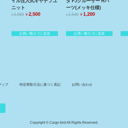
イル注入式ギヤデフユ
タ FJクルーザー Hパ
ニット
ーツ(メッキ仕様)
元
2,500
現
元
1,200
現
3,080
1,540
¥
¥
¥
¥
の
在
の
在
価
の
価
の
格
価
格
価
お買い物カゴに追加
お買い物カゴに追加
は
格
は
格
¥3,080
¥1,540
は
は
で
で
¥2,500
¥1,200
し
で
し
で
た。
す。
た。
す。
マップ
特定商取引法に基づく表記
お問い合わせ
Copyright © Cargo bird All Rights Reserved.