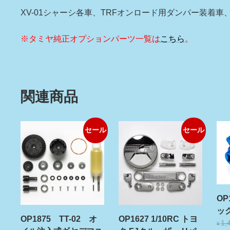
XV-01シャーシ各車、TRFオンロード用ダンパー装着車
※タミヤ純正オプションパーツ一覧は
こちら
。
関連商品
セール
セール
OP
ッ
OP1875 TT-02 オ
OP1627 1/10RC トヨ
1,
¥