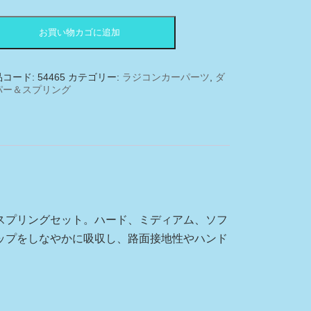
は
格
¥1,100
は
1465
で
¥900
お買い物カゴに追加
-
し
で
た。
す。
品コード:
54465
カテゴリー:
ラジコンカーパーツ
,
ダ
パー＆スプリング
M/S)
スプリングセット。ハード、ミディアム、ソフ
ップをしなやかに吸収し、路面接地性やハンド