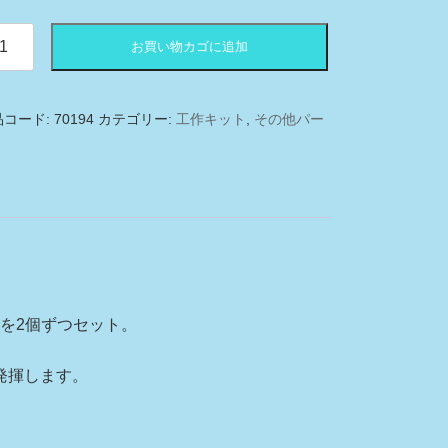
は
格
¥660
は
で
¥500
お買い物カゴに追加
し
で
た。
す。
品コード:
70194
カテゴリー:
工作キット
,
その他パー
5mm
）
ルを2個ずつセット。
発揮します。