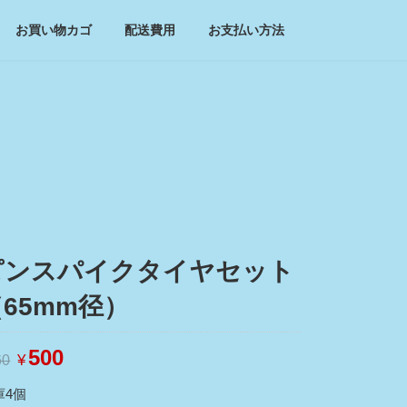
お買い物カゴ
配送費用
お支払い方法
ピンスパイクタイヤセット
65mm径）
元
500
現
¥
60
の
在
価
の
庫4個
格
価