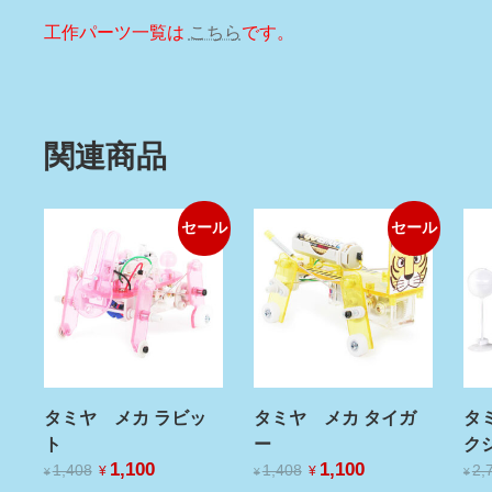
工作パーツ一覧は
こちら
です。
関連商品
セール
セール
タミヤ メカ ラビッ
タミヤ メカ タイガ
タ
ト
ー
ク
元
1,100
現
元
1,100
現
1,408
1,408
2,
¥
¥
¥
¥
¥
の
在
の
在