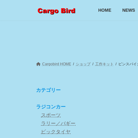
コ
ナ
ン
ビ
HOME
NEWS
テ
ゲ
ン
ー
ツ
シ
へ
ョ
ス
ン
キ
に
ッ
移
プ
動
Cargobird HOME
ショップ
工作キット
ピンスパイ
カテゴリー
ラジコンカー
スポーツ
ラリー／バギー
ビックタイヤ