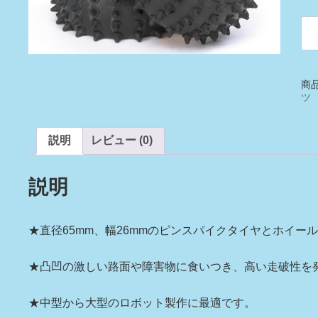
ピ
ン
ス
パ
イ
商
ク
ツ
タ
イ
説明
レビュー (0)
ヤ
セ
ッ
説明
ト
（6
径
★直径65mm、幅26mmのピンスパイクタイヤとホイー
個
★凸凹の激しい路面や障害物に食いつき、高い走破性を
★中型から大型のロボット製作に最適です。