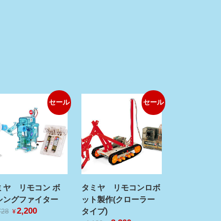
セール
セール
ミヤ リモコン ボ
タミヤ リモコンロボ
シングファイター
ット製作(クローラー
元
2,200
現
タイプ)
728
¥
の
在